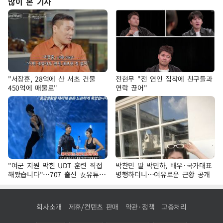
많이 본 기사
"서장훈, 28억에 산 서초 건물
전현무 "전 연인 집착에 친구들과
450억에 매물로"
연락 끊어"
"여군 지원 막힌 UDT 훈련 직접
박찬민 딸 박민하, 배우·국가대표
해봤습니다"…707 출신 女유튜버
병행하더니…여유로운 근황 공개
'완벽 소화'
회사소개
제휴/컨텐츠 판매
약관·정책
고충처리