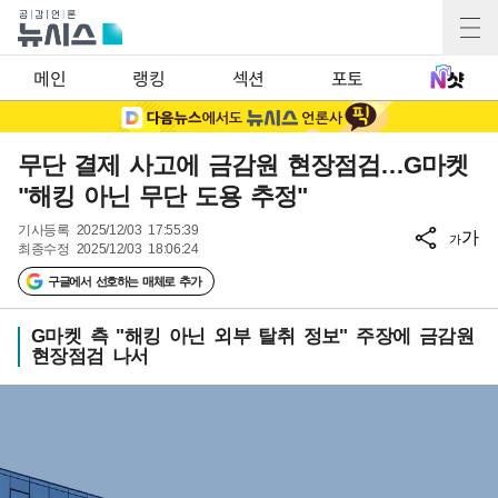
메인
랭킹
섹션
포토
무단 결제 사고에 금감원 현장점검…G마켓
"해킹 아닌 무단 도용 추정"
기사등록
2025/12/03 17:55:39
가
가
최종수정
2025/12/03 18:06:24
구글에서 선호하는 매체로 추가
G마켓 측 "해킹 아닌 외부 탈취 정보" 주장에 금감원
현장점검 나서