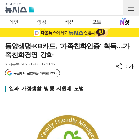
메인
랭킹
섹션
포토
동양생명·KB카드, '가족친화인증' 획득…가
족친화경영 강화
기사등록
2025/12/03 17:11:22
가
가
구글에서 선호하는 매체로 추가
일과 가정생활 병행 지원에 모범