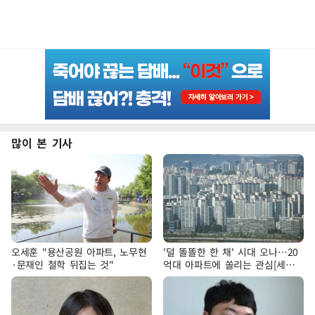
많이 본 기사
오세훈 "용산공원 아파트, 노무현
'덜 똘똘한 한 채' 시대 오나…20
·문재인 철학 뒤집는 것"
억대 아파트에 쏠리는 관심[세제
개편, 그 이후②]