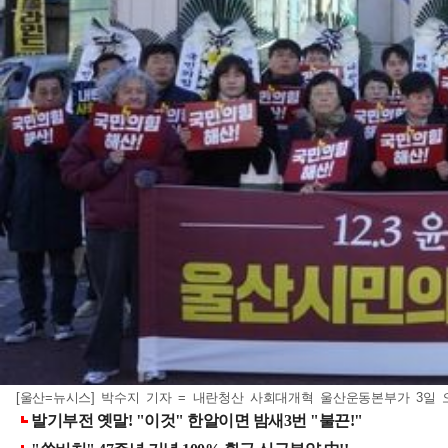
[울산=뉴시스] 박수지 기자 = 내란청산 사회대개혁 울산운동본부가 3일 오전