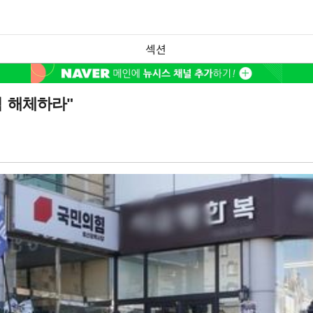
섹션
힘 해체하라"