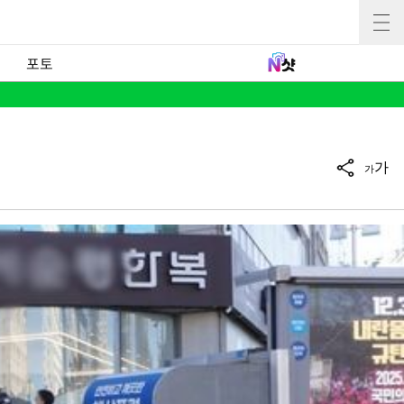
포토
가
가