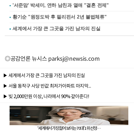
'서준맘' 박세미, 연하 남친과 열애 "결혼 전제"
황기순 "원정도박 후 필리핀서 2년 불법체류"
◎공감언론 뉴시스
parksj@newsis.com