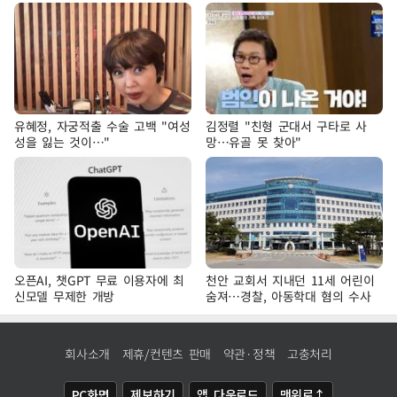
유혜정, 자궁적출 수술 고백 "여성
김정렬 "친형 군대서 구타로 사
성을 잃는 것이…"
망…유골 못 찾아"
오픈AI, 챗GPT 무료 이용자에 최
천안 교회서 지내던 11세 어린이
신모델 무제한 개방
숨져…경찰, 아동학대 혐의 수사
회사소개
제휴/컨텐츠 판매
약관·정책
고충처리
PC화면
제보하기
앱 다운로드
맨위로↑