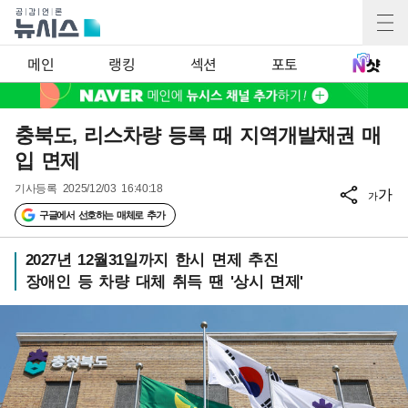
메인
랭킹
섹션
포토
충북도, 리스차량 등록 때 지역개발채권 매
입 면제
기사등록
2025/12/03 16:40:18
가
가
구글에서 선호하는 매체로 추가
2027년 12월31일까지 한시 면제 추진
장애인 등 차량 대체 취득 땐 '상시 면제'