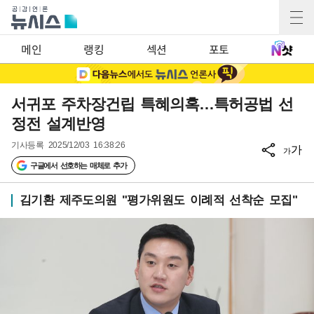
메인
랭킹
섹션
포토
서귀포 주차장건립 특혜의혹…특허공법 선
정전 설계반영
기사등록
2025/12/03 16:38:26
가
가
구글에서 선호하는 매체로 추가
김기환 제주도의원 "평가위원도 이례적 선착순 모집"