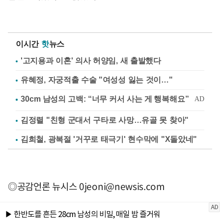
이시간
핫
뉴스
'고지용과 이혼' 의사 허양임, 새 출발했다
유혜정, 자궁적출 수술 "여성성 잃는 것이…"
김정렬 "친형 군대서 구타로 사망…유골 못 찾아"
김희철, 광복절 '거꾸로 태극기' 현수막에 "X돌았네"
◎공감언론 뉴시스
0jeoni@newsis.com