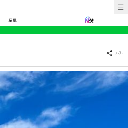
포토
가
가