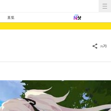
포토
가
가