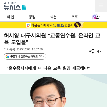
메인
랭킹
섹션
포토
허시영 대구시의원 "교통연수원, 온라인 교
육 도입을"
기사등록
2025/12/03 15:57:50
가
가
구글에서 선호하는 매체로 추가
"운수종사자에게 더 나은 교육 환경 제공해야"