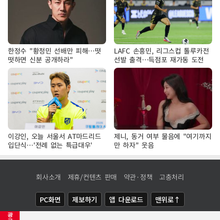
한정수 "황정민 선배만 피해…떳
LAFC 손흥민, 리그스컵 톨루카전
떳하면 신분 공개하라"
선발 출격…득점포 재가동 도전
이강인, 오늘 서울서 AT마드리드
제니, 동거 여부 물음에 "여기까지
입단식…'전례 없는 특급대우'
만 하자" 웃음
회사소개
제휴/컨텐츠 판매
약관·정책
고충처리
PC화면
제보하기
앱 다운로드
맨위로↑
광
COPYRIGHTⓒ
NEWSIS
ALL RIGHTS RESERVED.