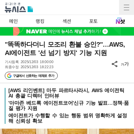
메인
랭킹
섹션
포토
"똑똑하다더니 모조리 환불 승인?"…AWS,
AI에이전트 '선 넘기 방지' 기능 지원
기사등록
2025/12/03 18:00:00
가
가
최종수정
2025/12/03 18:22:23
구글에서 선호하는 매체로 추가
[AWS 리인벤트] 마두 파르타사라시, AWS 에이전틱
AI 총괄 디렉터 인터뷰
'아마존 베드록 에이전트코어'신규 기능 발표…정책·품
질 평가 지원
에이전트가 수행할 수 있는 행동 범위 명확하게 설정
해 신뢰성 확보