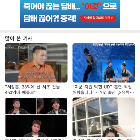
많이 본 기사
"서장훈, 28억에 산 서초 건물
"여군 지원 막힌 UDT 훈련 직접
450억에 매물로"
해봤습니다"…707 출신 女유튜버
'완벽 소화'