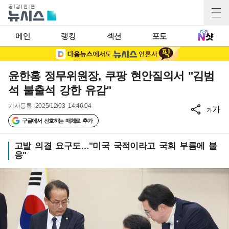
메인
랭킹
섹션
포토
윤한홍 정무위원장, 쿠팡 현안질의서 "김범
석 불출석 강한 유감"
기사등록
2025/12/03 14:46:04
가
가
구글에서 선호하는 매체로 추가
고발 의결 요구도…"미국 국적이라고 국회 부름에 불
응"