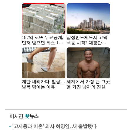
이시간
핫
뉴스
'고지용과 이혼' 의사 허양임, 새 출발했다