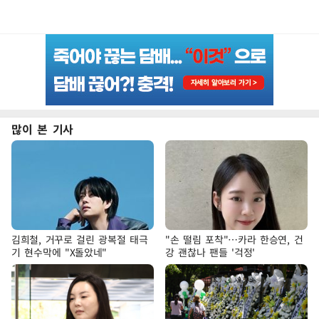
많이 본 기사
김희철, 거꾸로 걸린 광복절 태극
"손 떨림 포착"…카라 한승연, 건
기 현수막에 "X돌았네"
강 괜찮나 팬들 '걱정'