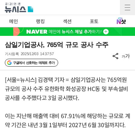
메인
랭킹
섹션
포토
삼일기업공사, 765억 규모 공사 수주
기사등록
2025/12/03 14:37:57
가
가
구글에서 선호하는 매체로 추가
[서울=뉴시스] 김경택 기자 = 삼일기업공사는 765억원
규모의 공사 수주 유한화학 화성공장 HC동 및 부속설비
공사를 수주했다고 3일 공시했다.
이는 지난해 매출액 대비 67.91%에 해당하는 규모로 계
약 기간은 내년 3월 1일부터 2027년 6월 30일까지다.