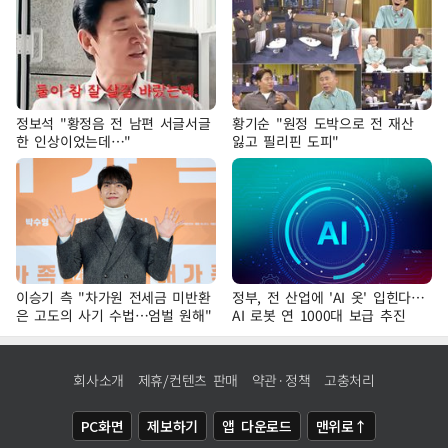
정보석 "황정음 전 남편 서글서글
황기순 "원정 도박으로 전 재산
한 인상이었는데…"
잃고 필리핀 도피"
이승기 측 "차가원 전세금 미반환
정부, 전 산업에 'AI 옷' 입힌다…
은 고도의 사기 수법…엄벌 원해"
AI 로봇 연 1000대 보급 추진
회사소개
제휴/컨텐츠 판매
약관·정책
고충처리
PC화면
제보하기
앱 다운로드
맨위로↑