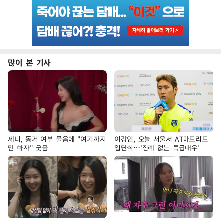
많이 본 기사
제니, 동거 여부 물음에 "여기까지
이강인, 오늘 서울서 AT마드리드
만 하자" 웃음
입단식…'전례 없는 특급대우'