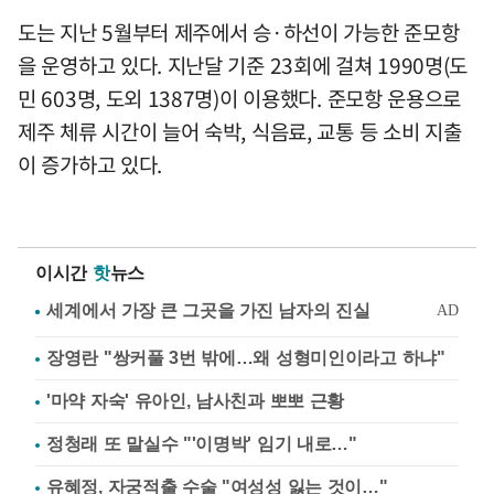
도는 지난 5월부터 제주에서 승·하선이 가능한 준모항
을 운영하고 있다. 지난달 기준 23회에 걸쳐 1990명(도
민 603명, 도외 1387명)이 이용했다. 준모항 운용으로
제주 체류 시간이 늘어 숙박, 식음료, 교통 등 소비 지출
이 증가하고 있다.
이시간
핫
뉴스
장영란 "쌍커풀 3번 밖에…왜 성형미인이라고 하냐"
'마약 자숙' 유아인, 남사친과 뽀뽀 근황
정청래 또 말실수 "'이명박' 임기 내로…"
유혜정, 자궁적출 수술 "여성성 잃는 것이…"