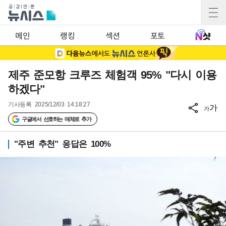
메인
랭킹
섹션
포토
제주 준모항 크루즈 체험객 95% "다시 이용
하겠다"
기사등록
2025/12/03 14:18:27
가
가
구글에서 선호하는 매체로 추가
"주변 추천" 응답은 100%