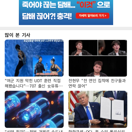
많이 본 기사
"여군 지원 막힌 UDT 훈련 직접
전현무 "전 연인 집착에 친구들과
해봤습니다"…707 출신 女유튜버
연락 끊어"
'완벽 소화'
"신약 찾자"…정부 과제로 속도내
한화큐셀·OCI, 美 수입 폴리실리