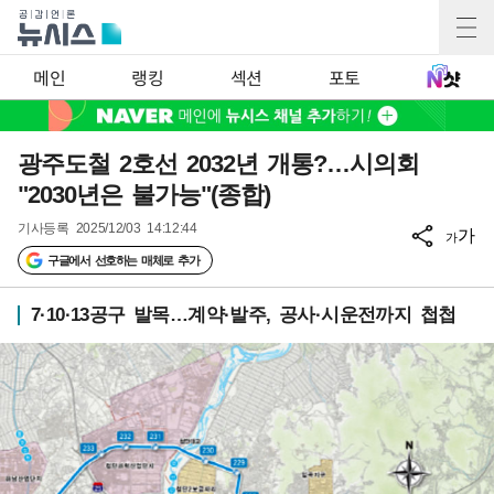
메인
랭킹
섹션
포토
광주도철 2호선 2032년 개통?…시의회
"2030년은 불가능"(종합)
기사등록
2025/12/03 14:12:44
가
가
구글에서 선호하는 매체로 추가
7·10·13공구 발목…계약·발주, 공사·시운전까지 첩첩