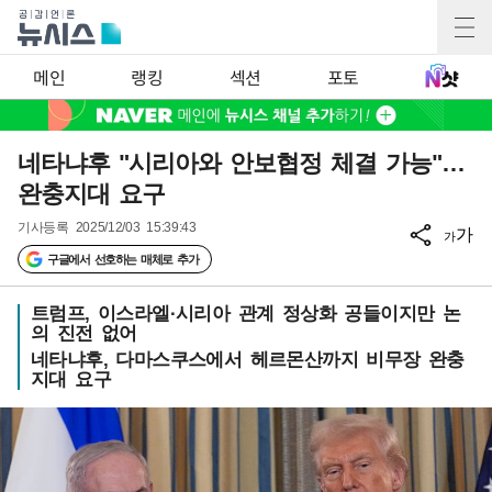
메인
랭킹
섹션
포토
네타냐후 "시리아와 안보협정 체결 가능"…
완충지대 요구
기사등록
2025/12/03 15:39:43
가
가
구글에서 선호하는 매체로 추가
트럼프, 이스라엘·시리아 관계 정상화 공들이지만 논
의 진전 없어
네타냐후, 다마스쿠스에서 헤르몬산까지 비무장 완충
지대 요구