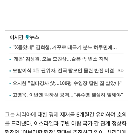
이시간
핫
뉴스
"X돌았네" 김희철, 거꾸로 태극기 분노 하루만에…
'개콘' 김성원, 오늘 모친상…슬픔 속 빈소 지켜
오지헌 "일타강사 父…100평 수영장 딸린 집 살았다"
고영욱, 이번엔 박하선 공격…"류수영 열심히 일해야"
그는 시리아에 대한 경제 제재를 6개월간 유예하며 호의
를 드러냈다. 이스라엘과 주변 아랍 국가 간 관계 정상화
협정인 '아브라함 협정' 확대를 추진하고 있어, 시리아에