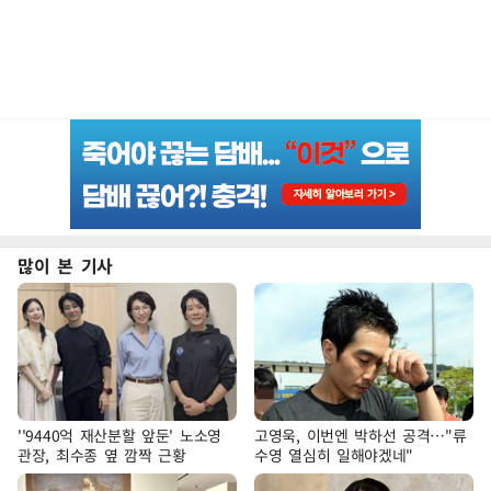
많이 본 기사
''9440억 재산분할 앞둔' 노소영
고영욱, 이번엔 박하선 공격…"류
관장, 최수종 옆 깜짝 근황
수영 열심히 일해야겠네"