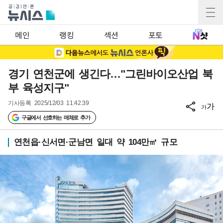
메인
랭킹
섹션
포토
경기 연천군에 생긴다…"그린바이오산업 북
부 육성지구"
기사등록
2025/12/03 11:42:39
가
가
구글에서 선호하는 매체로 추가
연천읍·신서면·군남면 일대 약 104만㎡ 규모