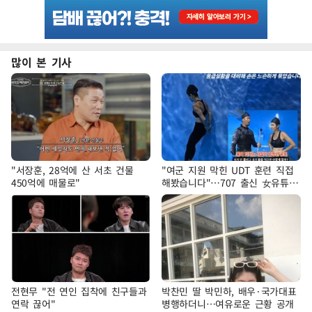
많이 본 기사
"서장훈, 28억에 산 서초 건물
"여군 지원 막힌 UDT 훈련 직접
450억에 매물로"
해봤습니다"…707 출신 女유튜버
'완벽 소화'
전현무 "전 연인 집착에 친구들과
박찬민 딸 박민하, 배우·국가대표
연락 끊어"
병행하더니…여유로운 근황 공개