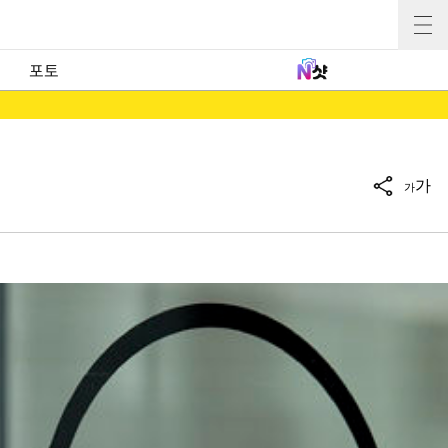
포토
가
가