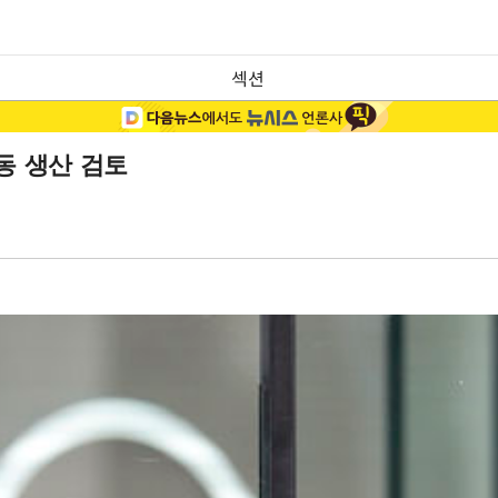
섹션
동 생산 검토