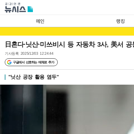
메인
랭킹
日혼다·닛산·미쓰비시 등 자동차 3사, 美서 공
기사등록
2025/12/03 12:24:44
구글에서 선호하는 매체로 추가
"닛산 공장 활용 염두"