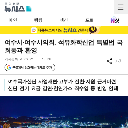
메인
랭킹
섹션
포토
여수시·여수시의회, 석유화학산업 특별법 국
회통과 환영
기사등록
2025/12/03 11:33:20
가
가
구글에서 선호하는 매체로 추가
여수국가산단 사업재편·고부가 전환·지원 근거마련
산단 전기 요금 감면·천연가스 직수입 등 반영 안돼