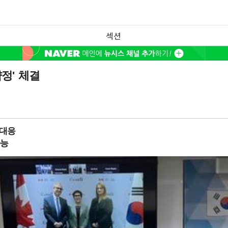
섹션
정' 체결
 대응
가능