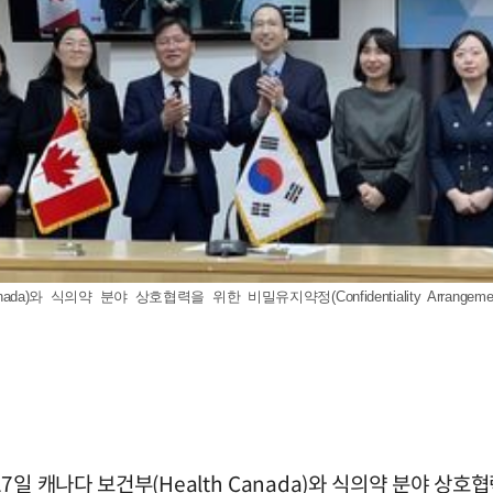
와 식의약 분야 상호협력을 위한 비밀유지약정(Confidentiality Arrangemen
나다 보건부(Health Canada)와 식의약 분야 상호협력을 위