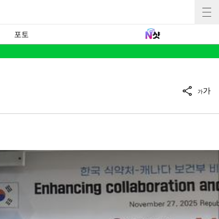
포토
가
가