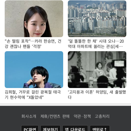
"손 떨림 포착"…카라 한승연, 건
'덜 똘똘한 한 채' 시대 오나…20
강 괜찮나 팬들 '걱정'
억대 아파트에 쏠리는 관심[세제
개편, 그 이후②]
김희철, 거꾸로 걸린 광복절 태극
'고지용과 이혼' 허양임, 새 출발했
기 현수막에 "X돌았네"
다
회사소개
제휴/컨텐츠 판매
약관·정책
고충처리
PC화면
제보하기
앱 다운로드
맨위로↑