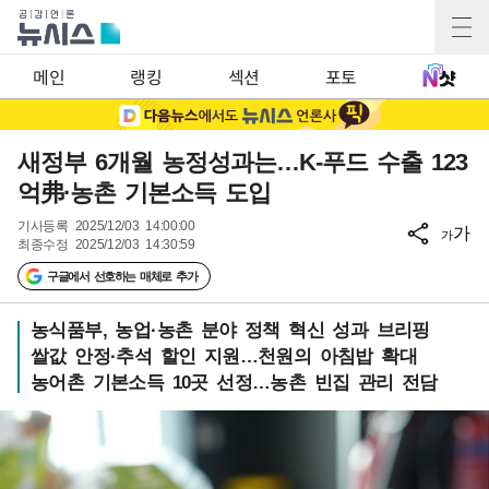
메인
랭킹
섹션
포토
새정부 6개월 농정성과는…K-푸드 수출 123
억弗·농촌 기본소득 도입
기사등록
2025/12/03 14:00:00
가
가
최종수정
2025/12/03 14:30:59
구글에서 선호하는 매체로 추가
농식품부, 농업·농촌 분야 정책 혁신 성과 브리핑
쌀값 안정·추석 할인 지원…천원의 아침밥 확대
농어촌 기본소득 10곳 선정…농촌 빈집 관리 전담