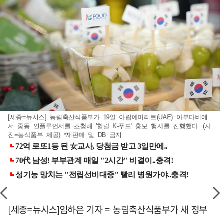
[세종=뉴시스] 농림축산식품부가 19일 아랍에미리트(UAE) 아부다비에
서 중동 인플루언서를 초청해 '할랄 K-푸드' 홍보 행사를 진행했다. (사
진=농식품부 제공) *재판매 및 DB 금지
[세종=뉴시스]임하은 기자 = 농림축산식품부가 새 정부