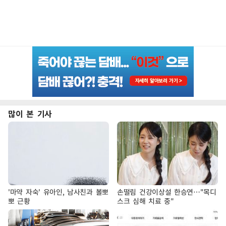
많이 본 기사
'마약 자숙' 유아인, 남사친과 볼뽀
손떨림 건강이상설 한승연…"목디
뽀 근황
스크 심해 치료 중"