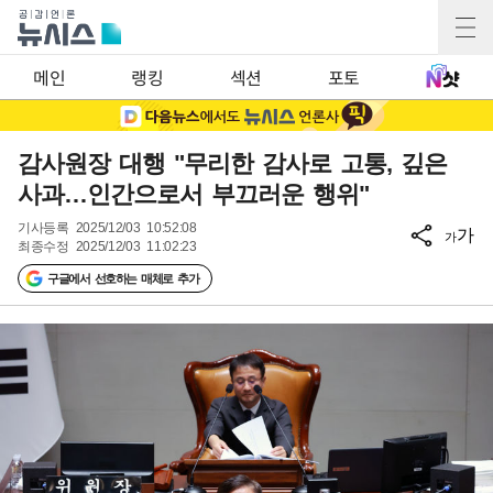
메인
랭킹
섹션
포토
감사원장 대행 "무리한 감사로 고통, 깊은
사과…인간으로서 부끄러운 행위"
기사등록
2025/12/03 10:52:08
가
가
최종수정
2025/12/03 11:02:23
구글에서 선호하는 매체로 추가