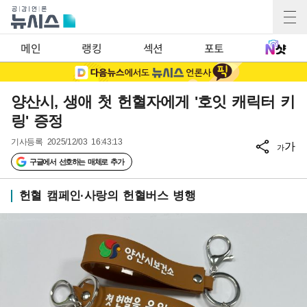
메인
랭킹
섹션
포토
양산시, 생애 첫 헌혈자에게 '호잇 캐릭터 키
링' 증정
기사등록
2025/12/03 16:43:13
가
가
구글에서 선호하는 매체로 추가
헌혈 캠페인·사랑의 헌혈버스 병행