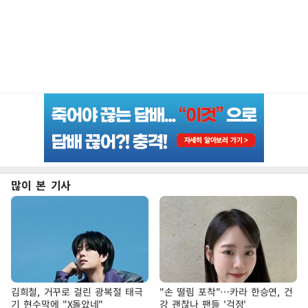
많이 본 기사
김희철, 거꾸로 걸린 광복절 태극
"손 떨림 포착"…카라 한승연, 건
기 현수막에 "X돌았네"
강 괜찮나 팬들 '걱정'