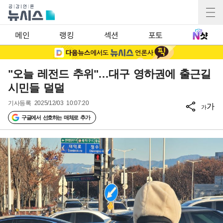
메인
랭킹
섹션
포토
"오늘 레전드 추위"…대구 영하권에 출근길
시민들 덜덜
기사등록
2025/12/03 10:07:20
가
가
구글에서 선호하는 매체로 추가