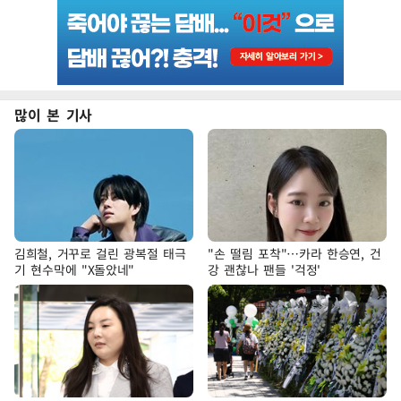
많이 본 기사
김희철, 거꾸로 걸린 광복절 태극
"손 떨림 포착"…카라 한승연, 건
기 현수막에 "X돌았네"
강 괜찮나 팬들 '걱정'