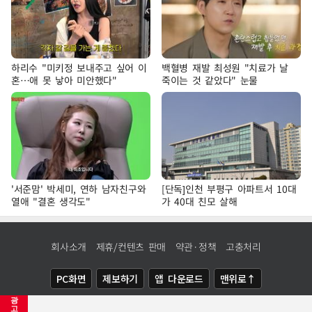
하리수 "미키정 보내주고 싶어 이
백혈병 재발 최성원 "치료가 날
혼…애 못 낳아 미안했다"
죽이는 것 같았다" 눈물
'서준맘' 박세미, 연하 남자친구와
[단독]인천 부평구 아파트서 10대
열애 "결혼 생각도"
가 40대 친모 살해
회사소개
제휴/컨텐츠 판매
약관·정책
고충처리
PC화면
제보하기
앱 다운로드
맨위로↑
광
COPYRIGHTⓒ
NEWSIS
ALL RIGHTS RESERVED.
고