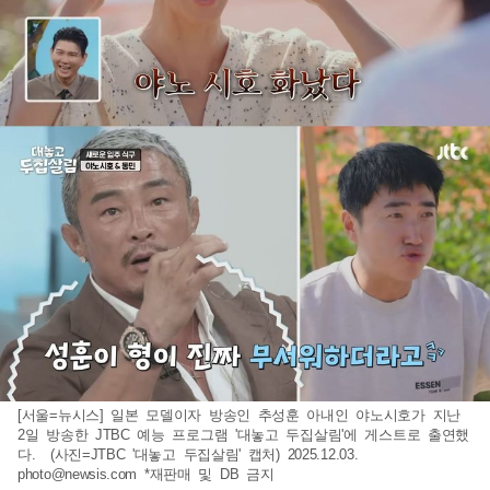
[서울=뉴시스] 일본 모델이자 방송인 추성훈 아내인 야노시호가 지난
2일 방송한 JTBC 예능 프로그램 '대놓고 두집살림'에 게스트로 출연했
다. (사진=JTBC '대놓고 두집살림' 캡처) 2025.12.03.
photo@newsis.com
*재판매 및 DB 금지