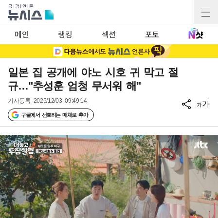
메인
랭킹
섹션
포토
일본 집 공개에 야노 시호 귀 막고 절
규…"추성훈 엄청 무서워 해"
기사등록
2025/12/03 09:49:14
가
가
구글에서 선호하는 매체로 추가