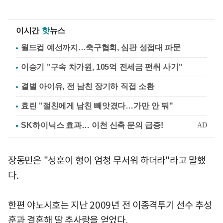
이시간
핫
뉴스
월드컵 예선까지…축구협회, 심판 성접대 파문
이승기 "구속 차가원, 105억 전세금 편취 사기"
결별 아이유, 전 남친 장기하 직접 소환
효린 "절친에게 남친 빼앗겼다…가만 안 둬"
장동민은 "성훈이 형이 엄청 무서워 하더라"라고 말했
다.
한편 야노시호는 지난 2009년 전 이종격투기 선수 추성
훈과 결혼해 딸 추사랑을 얻었다.