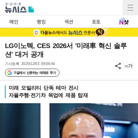
메인
랭킹
섹션
포토
LG이노텍, CES 2026서 '미래車 혁신 솔루
션' 대거 공개
기사등록
2025/12/03 09:06:46
가
가
구글에서 선호하는 매체로 추가
미래 모빌리티 단독 테마 전시
자율주행·전기차 목업에 제품 탑재