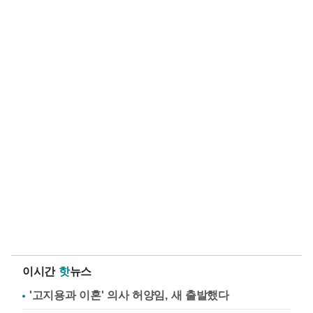
이시간
핫
뉴스
'고지용과 이혼' 의사 허양임, 새 출발했다