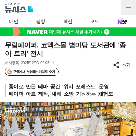
메인
랭킹
섹션
포토
무림페이퍼, 코엑스몰 별마당 도서관에 '종
이 트리' 전시
기사등록
2025/12/03 09:05:11
가
가
구글에서 선호하는 매체로 추가
종이로 만든 테마 공간 '위시 포레스트' 운영
페이퍼 아트 제작, 새해 소망 기원하는 체험도