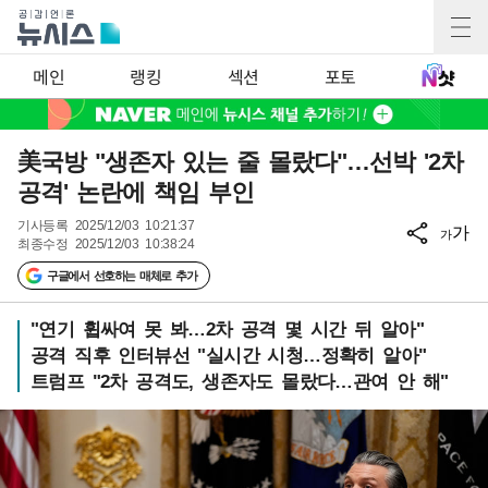
메인
랭킹
섹션
포토
美국방 "생존자 있는 줄 몰랐다"…선박 '2차
공격' 논란에 책임 부인
기사등록
2025/12/03 10:21:37
가
가
최종수정
2025/12/03 10:38:24
구글에서 선호하는 매체로 추가
"연기 휩싸여 못 봐…2차 공격 몇 시간 뒤 알아"
공격 직후 인터뷰선 "실시간 시청…정확히 알아"
트럼프 "2차 공격도, 생존자도 몰랐다…관여 안 해"