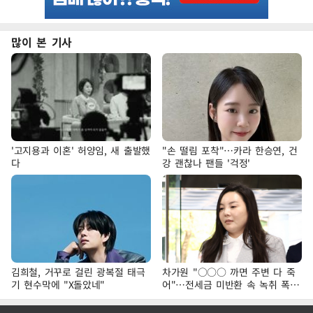
많이 본 기사
'고지용과 이혼' 허양임, 새 출발했
"손 떨림 포착"…카라 한승연, 건
다
강 괜찮나 팬들 '걱정'
김희철, 거꾸로 걸린 광복절 태극
차가원 "○○○ 까면 주변 다 죽
기 현수막에 "X돌았네"
어"…전세금 미반환 속 녹취 폭로
파장