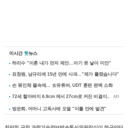
이시간
핫
뉴스
하리수 "이혼 내가 먼저 제안…아기 못 낳아 미안"
표창원, 남규리에 15년 만에 사과…"제가 틀렸습니다"
손 묶인채 물속에… 女유튜버, UDT 훈련 완벽 소화
방은희, 어머니 고독사에 오열 "이틀 만에 발견"
최민희 국회 과학기술정보방송통신위원장실이 한국인터