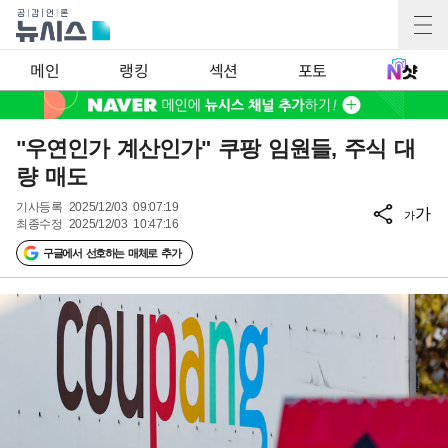
메인
랭킹
섹션
포토
"우연인가 계산인가" 쿠팡 임원들, 주식 대
량 매도
기사등록
2025/12/03 09:07:19
가
가
최종수정
2025/12/03 10:47:16
구글에서 선호하는 매체로 추가