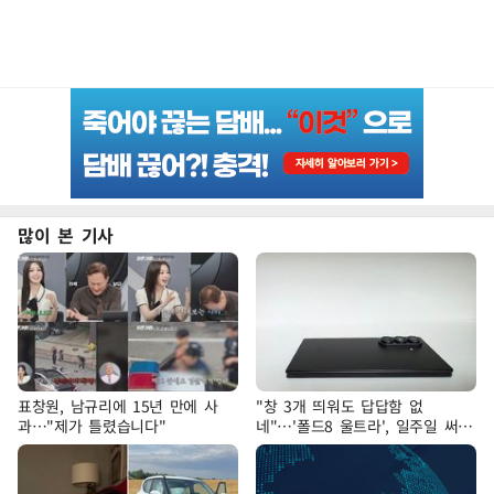
많이 본 기사
표창원, 남규리에 15년 만에 사
"창 3개 띄워도 답답함 없
과…"제가 틀렸습니다"
네"…'폴드8 울트라', 일주일 써보
니