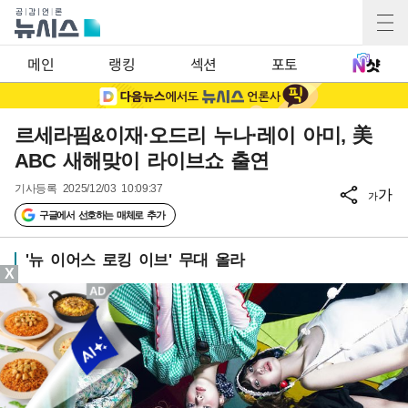
메인
랭킹
섹션
포토
르세라핌&이재·오드리 누나·레이 아미, 美
ABC 새해맞이 라이브쇼 출연
기사등록
2025/12/03 10:09:37
가
가
구글에서 선호하는 매체로 추가
'뉴 이어스 로킹 이브' 무대 올라
X