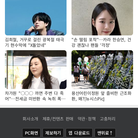
김희철, 거꾸로 걸린 광복절 태극
"손 떨림 포착"…카라 한승연, 건
기 현수막에 "X돌았네"
강 괜찮나 팬들 '걱정'
차가원 "○○○ 까면 주변 다 죽
용산어린이정원 앞 즐비한 근조화
어"…전세금 미반환 속 녹취 폭로
환, 왜?[뉴시스Pic]
파장
회사소개
제휴/컨텐츠 판매
약관·정책
고충처리
PC화면
제보하기
앱 다운로드
맨위로↑