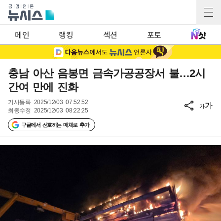
메인
랭킹
섹션
포토
충남 아산 음봉면 금속가공공장서 불…2시
간여 만에 진화
기사등록
2025/12/03 07:52:52
가
가
최종수정
2025/12/03 08:22:25
구글에서 선호하는 매체로 추가