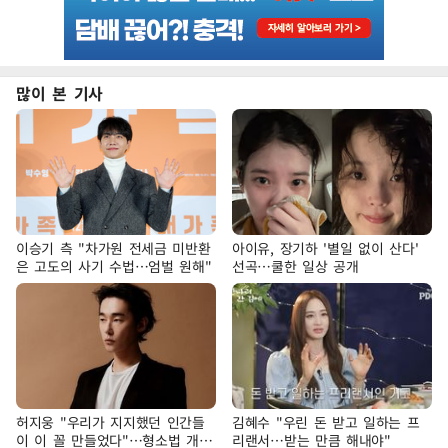
많이 본 기사
이승기 측 "차가원 전세금 미반환
아이유, 장기하 '별일 없이 산다'
은 고도의 사기 수법…엄벌 원해"
선곡…쿨한 일상 공개
허지웅 "우리가 지지했던 인간들
김혜수 "우린 돈 받고 일하는 프
이 이 꼴 만들었다"…형소법 개정
리랜서…받는 만큼 해내야"