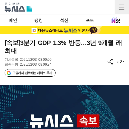
메인
랭킹
섹션
포토
[속보]3분기 GDP 1.3% 반등…3년 9개월 래
최대
기사등록
2025/12/03 08:00:00
가
가
최종수정
2025/12/03 08:06:34
구글에서 선호하는 매체로 추가