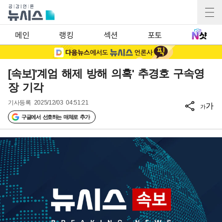
메인
랭킹
섹션
포토
[속보]'계엄 해제 방해 의혹' 추경호 구속영
장 기각
기사등록
2025/12/03 04:51:21
가
가
구글에서 선호하는 매체로 추가