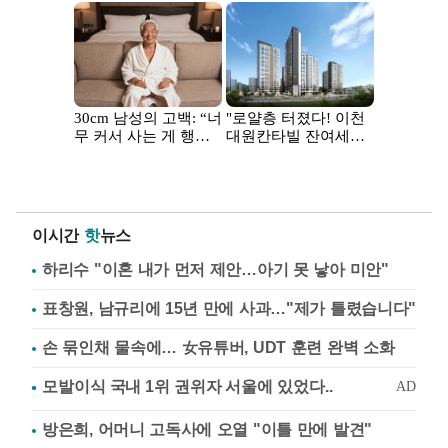
이시간
핫
뉴스
하리수 "이혼 내가 먼저 제안…아기 못 낳아 미안"
표창원, 남규리에 15년 만에 사과…"제가 틀렸습니다"
손 묶인채 물속에… 女유튜버, UDT 훈련 완벽 소화
방은희, 어머니 고독사에 오열 "이틀 만에 발견"