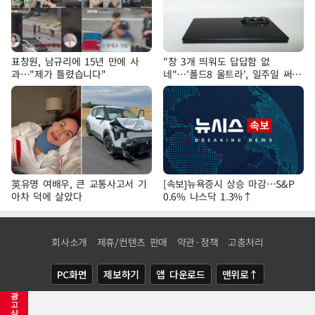
표창원, 남규리에 15년 만에 사
"창 3개 띄워도 답답함 없
과…"제가 틀렸습니다"
네"…'폴드8 울트라', 일주일 써보
니
英유명 여배우, 큰 교통사고서 기
[속보]뉴욕증시 상승 마감…S&P
아차 덕에 살았다
0.6% 나스닥 1.3%↑
회사소개
제휴/컨텐츠 판매
약관·정책
고충처리
PC화면
제보하기
앱 다운로드
맨위로↑
광
COPYRIGHTⓒ
NEWSIS
ALL RIGHTS RESERVED.
고
삭