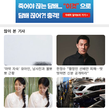
많이 본 기사
'마약 자숙' 유아인, 남사친과 볼뽀
한정수 "황정민 선배만 피해…떳
뽀 근황
떳하면 신분 공개하라"