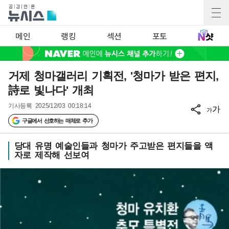
메인
랭킹
섹션
포토
거제 청마갤러리 기획전, '청마가 받은 편지,
詩로 빛나다' 개최
기사등록
2025/12/03 00:18:14
가
가
구글에서 선호하는 매체로 추가
당대 유명 예술인들과 청마가 주고받은 편지들을 액
자로 제작해 선보여