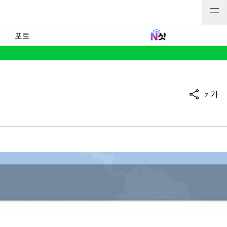
포토
가
가