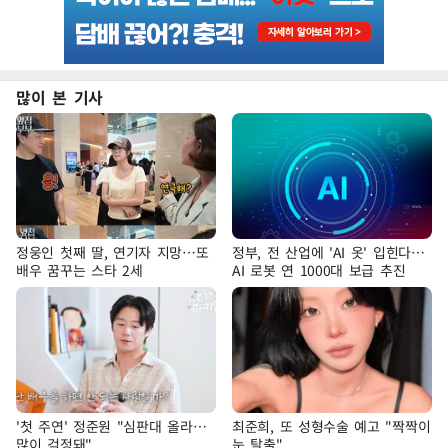
많이 본 기사
정웅인 첫째 딸, 연기자 지망…또
정부, 전 산업에 'AI 옷' 입힌다…
배우 꿈꾸는 스타 2세
AI 로봇 연 1000대 보급 추진
'첫 주연' 정준원 "심판대 올라…
최준희, 또 성형수술 예고 "짝짝이
많이 걱정돼"
눈 탈출"