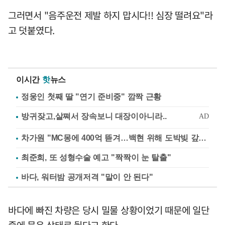
그러면서 "음주운전 제발 하지 맙시다!! 심장 떨려요"라
고 덧붙였다.
이시간
핫
뉴스
정웅인 첫째 딸 "연기 준비중" 깜짝 근황
차가원 "MC몽에 400억 뜯겨…백현 위해 도박빚 갚아줘"
최준희, 또 성형수술 예고 "짝짝이 눈 탈출"
바다, 워터밤 공개저격 "말이 안 된다"
바다에 빠진 차량은 당시 밀물 상황이었기 때문에 일단