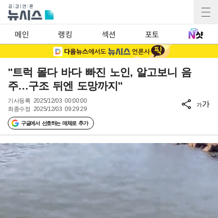
메인
랭킹
섹션
포토
"트럭 몰다 바다 빠진 노인, 알고보니 음
주…구조 뒤엔 도망까지"
기사등록
2025/12/03 00:00:00
가
가
최종수정
2025/12/03 09:29:29
구글에서 선호하는 매체로 추가