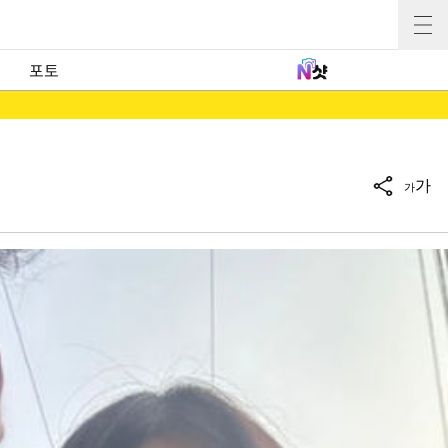
포토
가
가