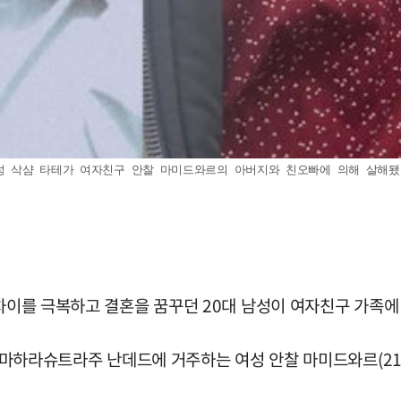
삭샴 타테가 여자친구 안찰 마미드와르의 아버지와 친오빠에 의해 살해됐다. (사진 
 차이를 극복하고 결혼을 꿈꾸던 20대 남성이 여자친구 가족
7일 마하라슈트라주 난데드에 거주하는 여성 안찰 마미드와르(2