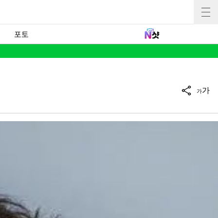
포토
가
가