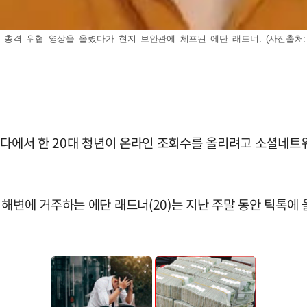
총격 위협 영상을 올렸다가 현지 보안관에 체포된 에단 래드너. (사진출처: 뉴욕포
리다에서 한 20대 청년이 온라인 조회수를 올리려고 소셜네트워
해변에 거주하는 에단 래드너(20)는 지난 주말 동안 틱톡에 올