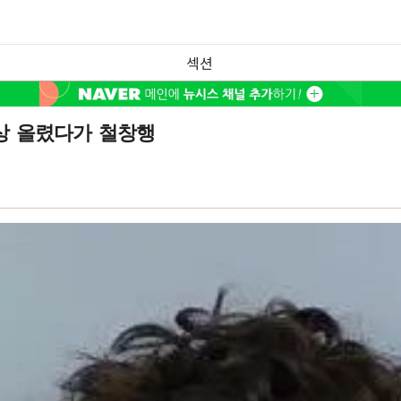
섹션
영상 올렸다가 철창행