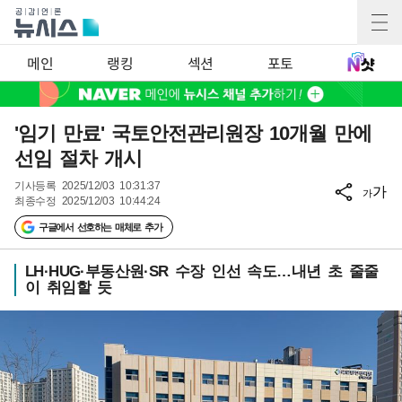
메인
랭킹
섹션
포토
'임기 만료' 국토안전관리원장 10개월 만에
선임 절차 개시
기사등록
2025/12/03 10:31:37
가
가
최종수정
2025/12/03 10:44:24
구글에서 선호하는 매체로 추가
LH·HUG·부동산원·SR 수장 인선 속도…내년 초 줄줄
이 취임할 듯