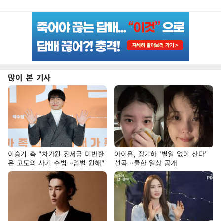
많이 본 기사
이승기 측 "차가원 전세금 미반환
아이유, 장기하 '별일 없이 산다'
은 고도의 사기 수법…엄벌 원해"
선곡…쿨한 일상 공개