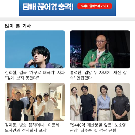
많이 본 기사
김희철, 결국 '거꾸로 태극기' 사과
홍석천, 입양 두 자녀에 '재산 상
"깊게 보지 못했다"
속' 언급했다
김제동, 방송 뜸하더니…이문세·
''9440억 재산분할 앞둔' 노소영
노사연과 전시회서 포착
관장, 최수종 옆 깜짝 근황