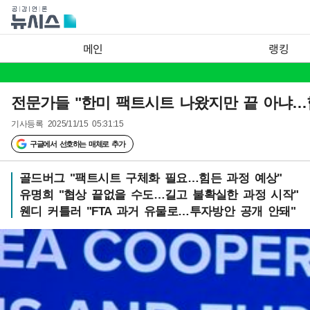
메인
랭킹
전문가들 "한미 팩트시트 나왔지만 끝 아냐…협
기사등록
2025/11/15 05:31:15
구글에서 선호하는 매체로 추가
골드버그 "팩트시트 구체화 필요…힘든 과정 예상"
유명희 "협상 끝없을 수도…길고 불확실한 과정 시작"
웬디 커틀러 "FTA 과거 유물로…투자방안 공개 안돼"