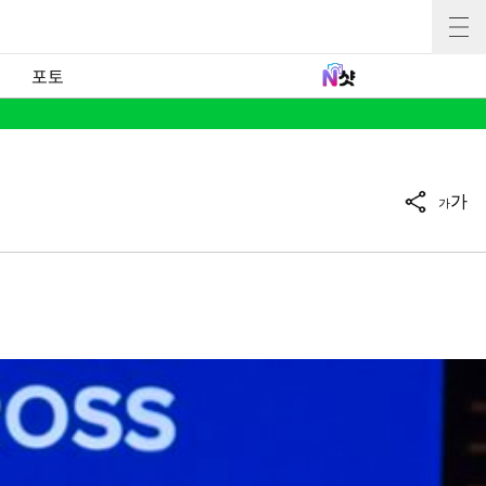
포토
가
가