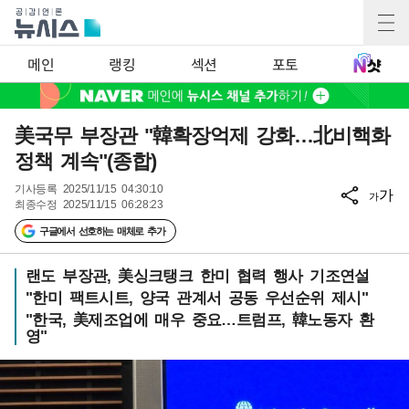
메인
랭킹
섹션
포토
美국무 부장관 "韓확장억제 강화…北비핵화
정책 계속"(종합)
기사등록
2025/11/15 04:30:10
가
가
최종수정
2025/11/15 06:28:23
구글에서 선호하는 매체로 추가
랜도 부장관, 美싱크탱크 한미 협력 행사 기조연설
"한미 팩트시트, 양국 관계서 공동 우선순위 제시"
"한국, 美제조업에 매우 중요…트럼프, 韓노동자 환
영"