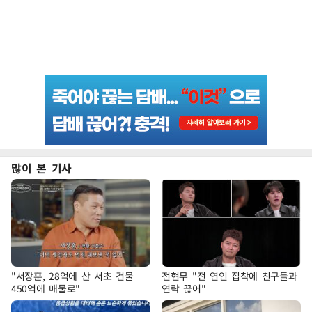
많이 본 기사
"서장훈, 28억에 산 서초 건물
전현무 "전 연인 집착에 친구들과
450억에 매물로"
연락 끊어"