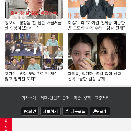
정보석 "황정음 전 남편 서글서글
이승기 측 "차가원 전세금 미반환
한 인상이었는데…"
은 고도의 사기 수법…엄벌 원해"
황기순 "원정 도박으로 전 재산
아이유, 장기하 '별일 없이 산다'
잃고 필리핀 도피"
선곡…쿨한 일상 공개
회사소개
제휴/컨텐츠 판매
약관·정책
고충처리
PC화면
제보하기
앱 다운로드
맨위로↑
광
COPYRIGHTⓒ
NEWSIS
ALL RIGHTS RESERVED.
고
삭
제