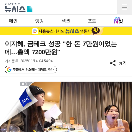
메인
랭킹
섹션
포토
이지혜, 금테크 성공 "한 돈 7만원이었는
데…총액 7200만원"
기사등록
2025/11/14 04:54:04
가
가
구글에서 선호하는 매체로 추가