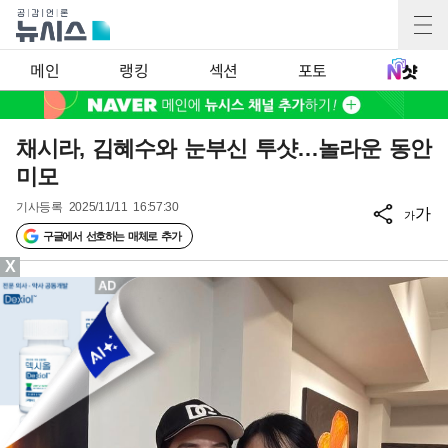
메인
랭킹
섹션
포토
채시라, 김혜수와 눈부신 투샷…놀라운 동안
미모
기사등록
2025/11/11 16:57:30
가
가
구글에서 선호하는 매체로 추가
X