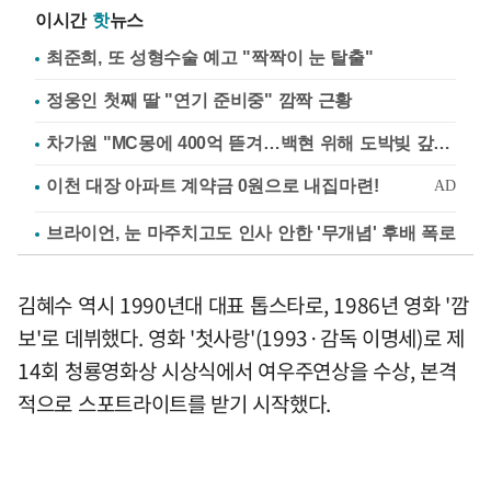
이시간
핫
뉴스
최준희, 또 성형수술 예고 "짝짝이 눈 탈출"
정웅인 첫째 딸 "연기 준비중" 깜짝 근황
차가원 "MC몽에 400억 뜯겨…백현 위해 도박빚 갚아줘"
브라이언, 눈 마주치고도 인사 안한 '무개념' 후배 폭로
김혜수 역시 1990년대 대표 톱스타로, 1986년 영화 '깜
보'로 데뷔했다. 영화 '첫사랑'(1993·감독 이명세)로 제
14회 청룡영화상 시상식에서 여우주연상을 수상, 본격
적으로 스포트라이트를 받기 시작했다.