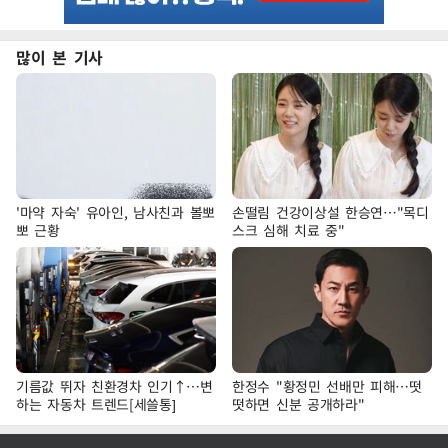
많이 본 기사
'마약 자숙' 유아인, 남사친과 볼뽀
손떨림 건강이상설 한승연…"목디
뽀 근황
스크 심해 치료 중"
기름값 뛰자 친환경차 인기↑…변
한정수 "황정민 선배만 피해…떳
하는 자동차 트렌드[세쓸통]
떳하면 신분 공개하라"