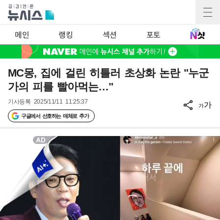
메인
랭킹
섹션
포토
MC몽, 집에 걸린 히틀러 초상화 논란 "누군
가의 피를 빨아먹는…"
기사등록
2025/11/11 11:25:37
가
가
구글에서 선호하는 매체로 추가