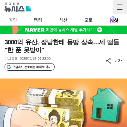
메인
랭킹
섹션
포토
3000억 유산, 장남한테 몽땅 상속…세 딸들
"한 푼 못받아"
기사등록
2025/11/12 01:22:00
가
가
구글에서 선호하는 매체로 추가