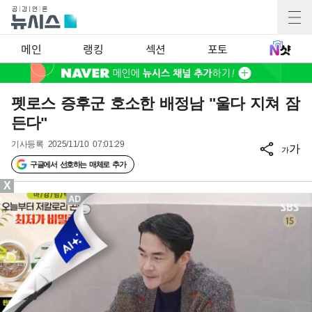
메인
랭킹
섹션
포토
펫로스 증후군 호소한 배정남 "울다 지쳐 잠
든다"
기사등록
2025/11/10 07:01:29
가
가
구글에서 선호하는 매체로 추가
X