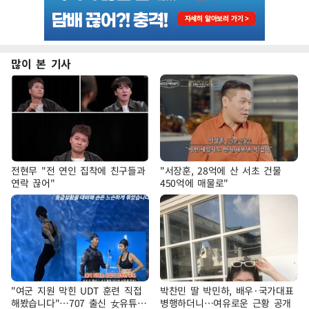
많이 본 기사
전현무 "전 연인 집착에 친구들과
"서장훈, 28억에 산 서초 건물
연락 끊어"
450억에 매물로"
"여군 지원 막힌 UDT 훈련 직접
박찬민 딸 박민하, 배우·국가대표
해봤습니다"…707 출신 女유튜버
병행하더니…여유로운 근황 공개