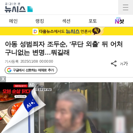
메인
랭킹
섹션
포토
아동 성범죄자 조두순, '무단 외출' 뒤 어처
구니없는 변명…뭐길래
기사등록
2025/11/08 00:00:00
가
가
구글에서 선호하는 매체로 추가
X