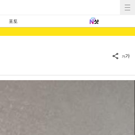
포토
가
가