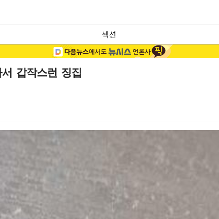
섹션
나서 갑작스런 징집