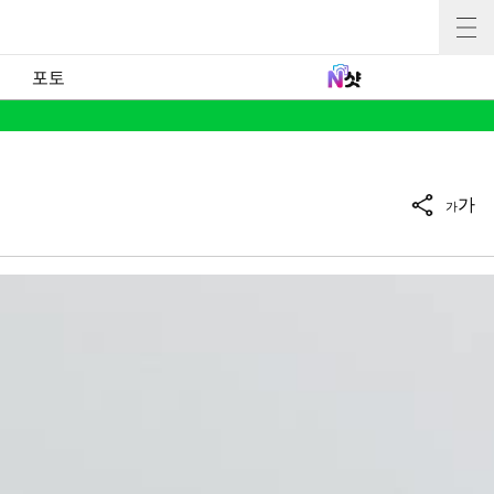
포토
가
가